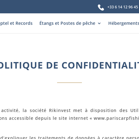
+33 6 14 12 96 45
ptel et Records
Étangs et Postes de pêche
Hébergement
OLITIQUE DE CONFIDENTIALI
ctivité, la société Rikinvest met à disposition des Uti
ons accessible depuis le site internet « www.pariscarpfishi
d’expliquer les traitements de données à caractère pers