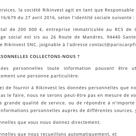
ervices, la société Rikinvest agit en tant que Responsable
6/679 du 27 avril 2016, selon l’identité sociale suivante :
ital de 200 000 €, entreprise immatriculée au RCS de 
ège social est sis au 26 Route de Mandres, 94440 Sant
de Rikinvest SNC, joignable à l’adresse contact@pariscarpf
RSONNELLES COLLECTONS-NOUS ?
s personnelles toute information pouvant être util
tement une personne particulière.
(e) de fournir à Rikinvest les données personnelles que 
pas le faire, nous ne serons peut-être pas en mesure de vo
ès grande qualité de service, ou de répondre à n’import
informations personnelles auprès de différentes sources, 
nnelles que vous nous donnez directement,
nnelles que nous recueillons automatiquement, et