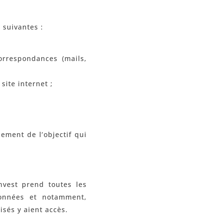
 suivantes :
orrespondances (mails,
ite internet ;
ement de l’objectif qui
nvest prend toutes les
 données et notamment,
sés y aient accès.