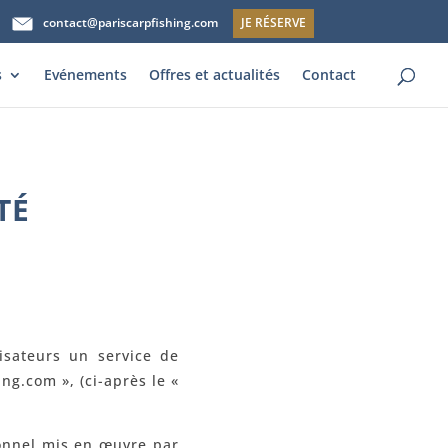
contact@pariscarpfishing.com
JE RÉSERVE
s
Evénements
Offres et actualités
Contact
TÉ
lisateurs un service de
ng.com », (ci-après le «
onnel mis en œuvre par