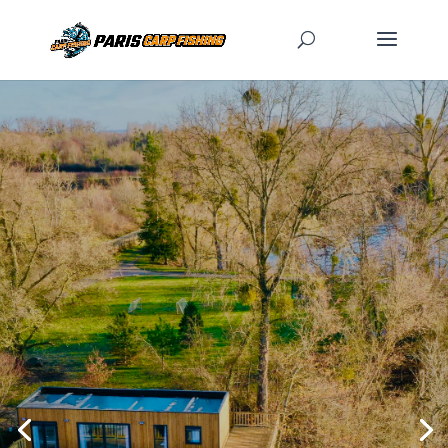
SÉJOURNEZ AU
LODGE UTOPIE