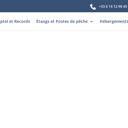
+33 6 14 12 96 45
ptel et Records
Étangs et Postes de pêche
Hébergement