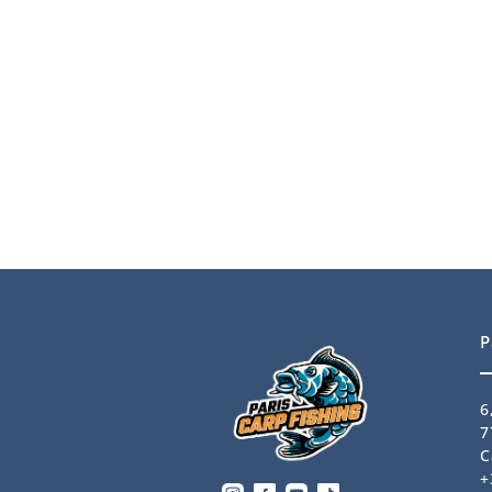
P
6
7
C
+